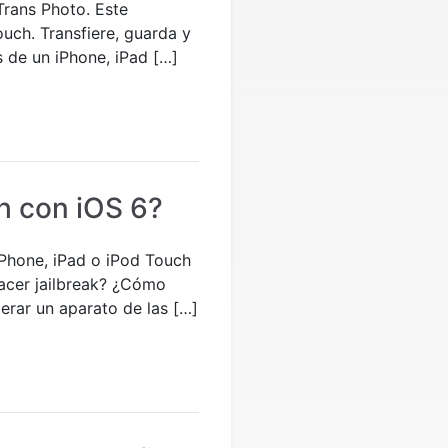
Trans Photo. Este
uch. Transfiere, guarda y
s de un iPhone, iPad […]
h con iOS 6?
 iPhone, iPad o iPod Touch
hacer jailbreak? ¿Cómo
berar un aparato de las […]