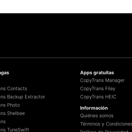
agas
Apps gratuitas
CopyTrans Manager
ns Contacts
CopyTrans Filey
ns Backup Extractor
CopyTrans HEIC
ns Photo
Información
ns Shelbee
Quiénes somos
ans
Términos y Condicione
ns TuneSwift