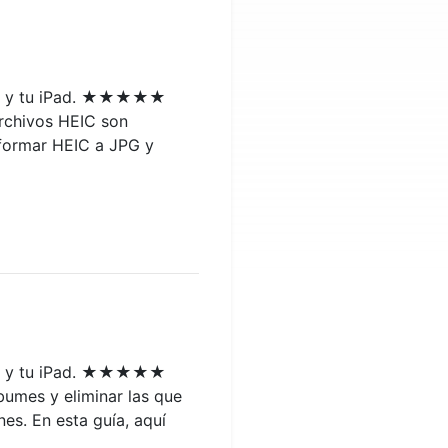
hone y tu iPad. ★★★★★
archivos HEIC son
sformar HEIC a JPG y
hone y tu iPad. ★★★★★
lbumes y eliminar las que
es. En esta guía, aquí