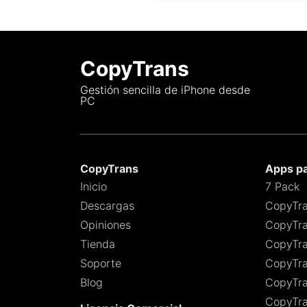
CopyTrans
Gestión sencilla de iPhone desde
PC
CopyTrans
Apps p
Inicio
7 Pack
Descargas
CopyTra
Opiniones
CopyTra
Tienda
CopyTra
Soporte
CopyTra
Blog
CopyTr
CopyTra