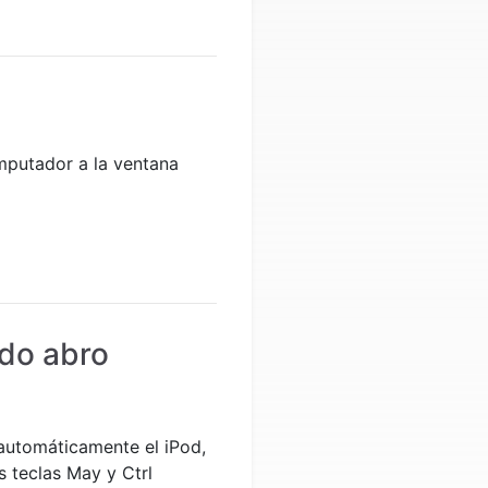
omputador a la ventana
ndo abro
 automáticamente el iPod,
s teclas May y Ctrl