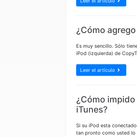
Leer el artículo
¿Cómo agrego f
Es muy sencillo. Sólo tien
iPod (izquierda) de CopyT
Leer el artículo
¿Cómo impido l
iTunes?
Si su iPod esta conectado
tan pronto como usted lo c