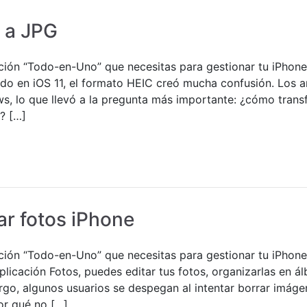
 a JPG
ución “Todo-en-Uno” que necesitas para gestionar tu iP
ido en iOS 11, el formato HEIC creó mucha confusión. Los 
s, lo que llevó a la pregunta más importante: ¿cómo tran
? […]
r fotos iPhone
ución “Todo-en-Uno” que necesitas para gestionar tu iP
plicación Fotos, puedes editar tus fotos, organizarlas en á
rgo, algunos usuarios se despegan al intentar borrar imágen
or qué no […]