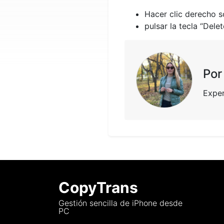
Hacer clic derecho so
pulsar la tecla “Dele
Por
Exper
CopyTrans
Gestión sencilla de iPhone desde
PC